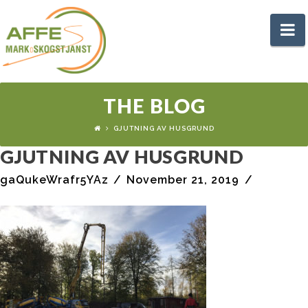
AFFES
N
MARK
-
THE BLOG
GJUTNING AV HUSGRUND
GRÄVARBETE
GJUTNING AV HUSGRUND
gaQukeWrafr5YAz
November 21, 2019
HALLAND
UNNARYD