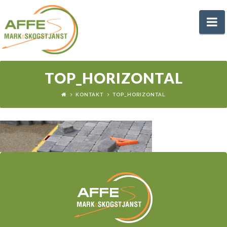
AFFES
N
MARK
-
TOP_HORIZONTAL
KONTAKT
TOP_HORIZONTAL
GRÄVARBETE
HALLAND
UNNARYD